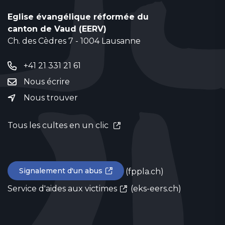
Eglise évangélique réformée du
canton de Vaud (EERV)
Ch. des Cèdres 7 - 1004 Lausanne
+41 21 331 21 61
Nous écrire
Nous trouver
Tous les cultes en un clic
Signalement d'un abus
(fppla.ch)
Service d'aides aux victimes
(eks-eers.ch)