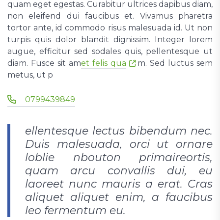
quam eget egestas. Curabitur ultrices dapibus diam,
non eleifend dui faucibus et. Vivamus pharetra
tortor ante, id commodo risus malesuada id. Ut non
turpis quis dolor blandit dignissim. Integer lorem
augue, efficitur sed sodales quis, pellentesque ut
diam. Fusce sit am
et felis qua
m. Sed luctus sem
metus, u­t p
0799439849
ellentesque lectus bibendum nec.
Duis malesuada, orci ut ornare
loblie nbouton primaireortis,
quam arcu convallis dui, eu
laoreet nunc mauris a erat. Cras
aliquet aliquet enim, a faucibus
leo fermentum eu.