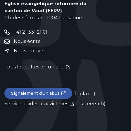
Eglise évangélique réformée du
canton de Vaud (EERV)
Ch. des Cèdres 7 - 1004 Lausanne
+41 21 331 21 61
Nous écrire
Nous trouver
Tous les cultes en un clic
Signalement d'un abus
(fppla.ch)
Service d'aides aux victimes
(eks-eers.ch)