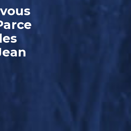
-vous
Parce
les
Jean