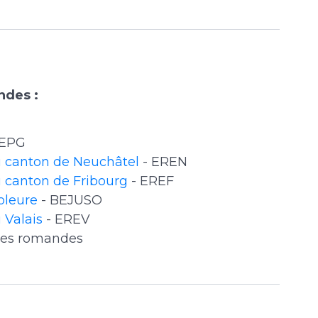
ndes :
 EPG
u canton de Neuchâtel
- EREN
 canton de Fribourg
- EREF
oleure
- BEJUSO
 Valais
- EREV
ées romandes