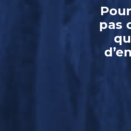
Pour
pas 
qu
d’e