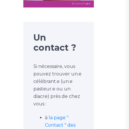
Un
contact ?
Si nécessaire, vous
pouvez trouver un.e
célébrant.e (un.e
pasteur.e ou un
diacre) près de chez
vous :
à
la page "
Contact " des