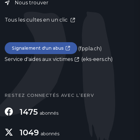
Nous trouver
Tous les cultes en un clic
Signalement d'un abus
(fppla.ch)
Service d'aides aux victimes
(eks-eers.ch)
RESTEZ CONNECTÉS AVEC L’EERV
1475
abonnés
1049
abonnés