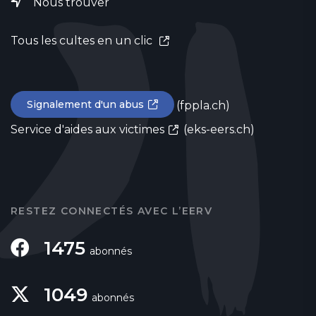
Nous trouver
Tous les cultes en un clic
Signalement d'un abus
(fppla.ch)
Service d'aides aux victimes
(eks-eers.ch)
RESTEZ CONNECTÉS AVEC L’EERV
1475
abonnés
1049
abonnés