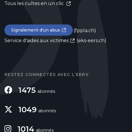
Tous les cultes en un clic
Signalement d'un abus
(fppla.ch)
Service d'aides aux victimes
(eks-eers.ch)
RESTEZ CONNECTÉS AVEC L’EERV
1475
abonnés
1049
abonnés
1014
abonnés