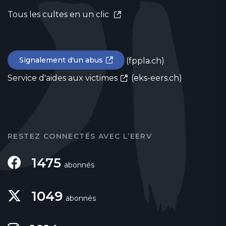
Tous les cultes en un clic
Signalement d'un abus
(fppla.ch)
Service d'aides aux victimes
(eks-eers.ch)
RESTEZ CONNECTÉS AVEC L’EERV
1475
abonnés
1049
abonnés