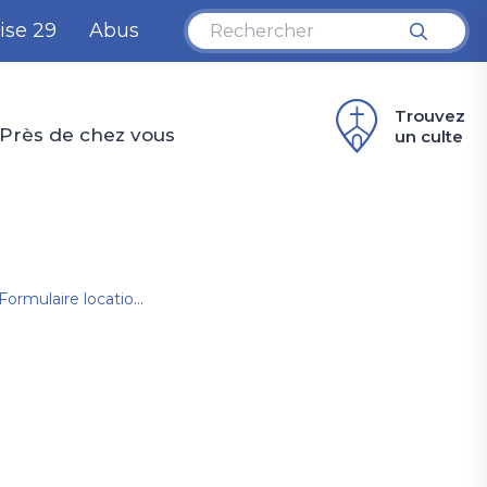
ise 29
Abus
Trouvez
Près de chez vous
un culte
Formulaire location Salles
Données formulaire location