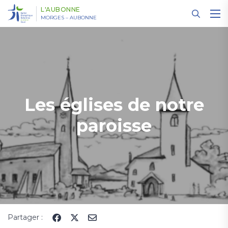
Panneau de gestion des cookies
L'AUBONNE
MORGES – AUBONNE
Les églises de notre
paroisse
Partager :