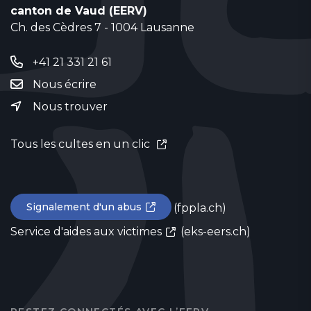
canton de Vaud (EERV)
Ch. des Cèdres 7 - 1004 Lausanne
+41 21 331 21 61
Nous écrire
Nous trouver
Tous les cultes en un clic
Signalement d'un abus
(fppla.ch)
Service d'aides aux victimes
(eks-eers.ch)