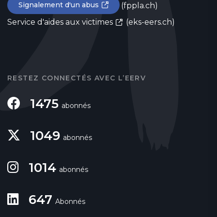
Signalement d'un abus
(fppla.ch)
Service d'aides aux victimes
(eks-eers.ch)
RESTEZ CONNECTÉS AVEC L’EERV
1475
abonnés
1049
abonnés
1014
abonnés
647
Abonnés