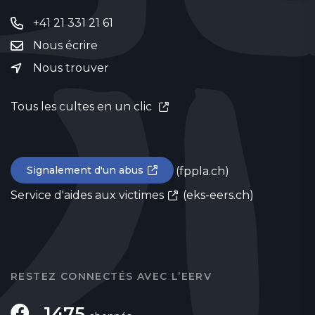
+41 21 331 21 61
Nous écrire
Nous trouver
Tous les cultes en un clic
Signalement d'un abus
(fppla.ch)
Service d'aides aux victimes
(eks-eers.ch)
RESTEZ CONNECTÉS AVEC L’EERV
1475