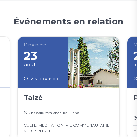
Événements en relation
Dimanche
M
23
août
a
De 17:00 à 18:00
Taizé
Chapelle Vers-chez-les-Blanc
CULTE
,
MÉDITATION
,
VIE COMMUNAUTAIRE
,
VIE SPIRITUELLE
M