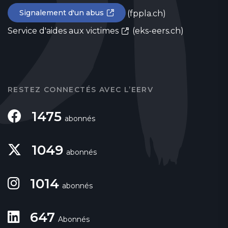
Signalement d'un abus
(fppla.ch)
Service d'aides aux victimes
(eks-eers.ch)
RESTEZ CONNECTÉS AVEC L’EERV
1475
abonnés
1049
abonnés
1014
abonnés
647
Abonnés