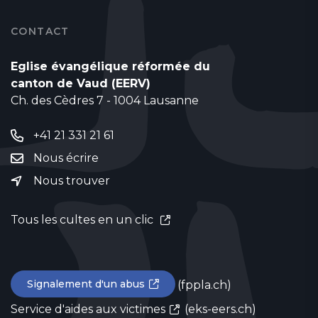
CONTACT
Eglise évangélique réformée du
canton de Vaud (EERV)
Ch. des Cèdres 7 - 1004 Lausanne
+41 21 331 21 61
Nous écrire
Nous trouver
Tous les cultes en un clic
Signalement d'un abus
(fppla.ch)
Service d'aides aux victimes
(eks-eers.ch)