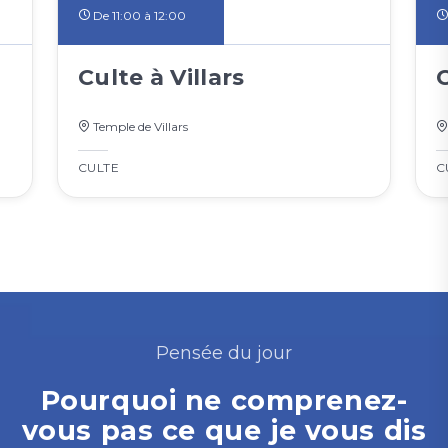
De 11:00 à 12:00
Culte à Villars
Temple de Villars
CULTE
C
Pensée du jour
Pourquoi ne comprenez-
vous pas ce que je vous dis