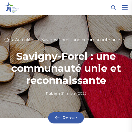
Panneau de gestion des cookies
Actualités
Savigny-Forel : une communauté unie et reconnaissante
Savigny-Forel : une
communauté unie et
reconnaissante
Publié le
21 janvier 2025
Retour