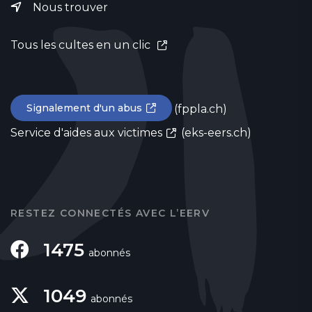
Nous trouver
Tous les cultes en un clic
Signalement d'un abus
(fppla.ch)
Service d'aides aux victimes
(eks-eers.ch)
RESTEZ CONNECTÉS AVEC L’EERV
1475
abonnés
1049
abonnés