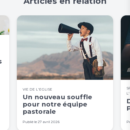
Articles en relation
s
S
VIE DE L'EGLISE
L
Un nouveau souffle
D
pour notre équipe
pastorale
Publié le
27 avril 2026
Pu