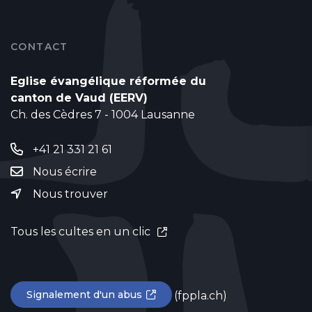
CONTACT
Eglise évangélique réformée du
canton de Vaud (EERV)
Ch. des Cèdres 7 - 1004 Lausanne
+41 21 331 21 61
Nous écrire
Nous trouver
Tous les cultes en un clic
Signalement d'un abus
(fppla.ch)