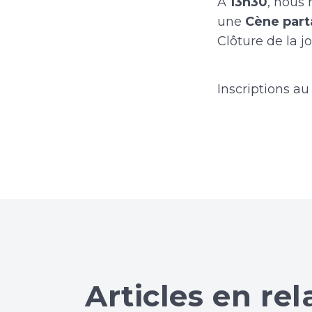
À
13h30
, nous 
une
Cène part
Clôture de la 
Inscriptions a
Articles en rel