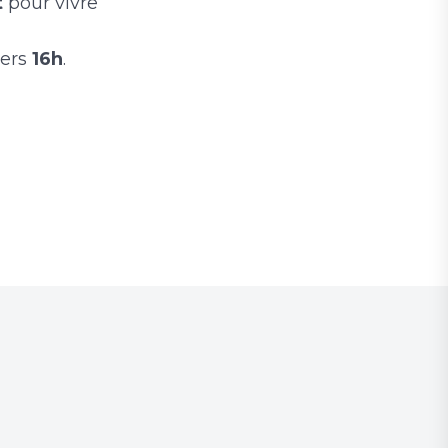
t
pour vivre
vers
16h
.