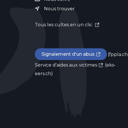
Nous trouver
Tous les cultes en un clic
Signalement d'un abus
(fppla.ch
Service d'aides aux victimes
(eks-
eers.ch)