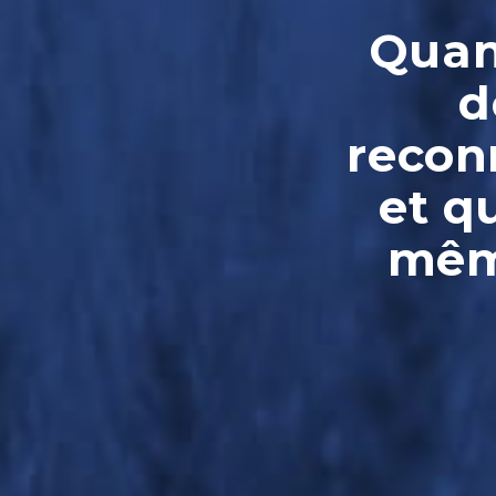
Quand
d
reconn
et q
même