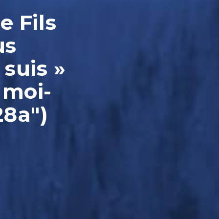
e Fils
us
 suis »
 moi-
28a")