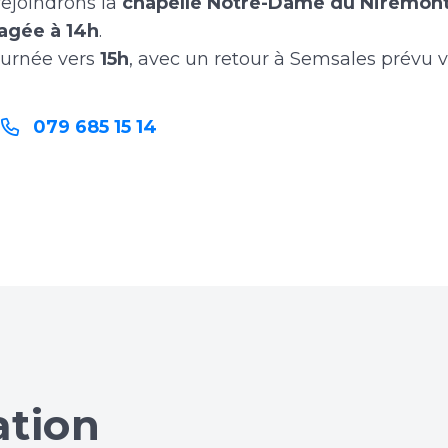
rejoindrons la
chapelle Notre-Dame du Niremon
agée à 14h
.
journée vers
15h
, avec un retour à Semsales prévu 
079 685 15 14
u
ation