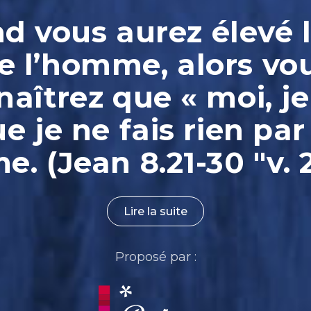
 vous aurez élevé l
e l’homme, alors vo
aîtrez que « moi, je
ue je ne fais rien par
. (Jean 8.21-30 "v. 
Lire la suite
Proposé par :