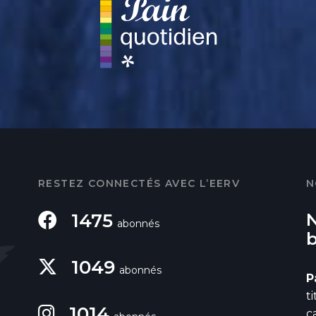
RESTEZ CONNECTÉS AVEC L’EERV
N
1475
abonnés
1049
abonnés
P
t
1014
c