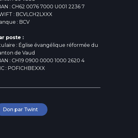
BAN : CH62 0076 7000 U001 2236 7
WIFT : BCVLCH2LXXX
anque : BCV
ar poste :
itulaire : Église évangélique réformée du
anton de Vaud
BAN : CH19 0900 0000 1000 2620 4
IC : POFICHBEXXX
Don par Twint