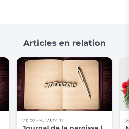
Articles en relation
VIE COMMUNAUTAIRE
V
Journal de la paroisse |