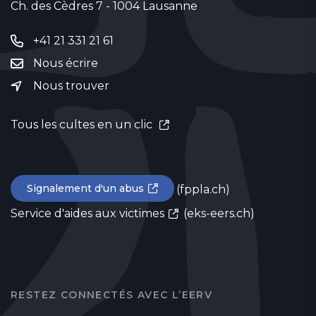
Ch. des Cèdres 7 - 1004 Lausanne
+41 21 331 21 61
Nous écrire
Nous trouver
Tous les cultes en un clic
Signalement d'un abus
(fppla.ch)
Service d'aides aux victimes
(eks-eers.ch)
RESTEZ CONNECTÉS AVEC L’EERV