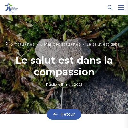
Panneau de gestion des cookies
Actualités
Détail des actualités
Le salut est dans la compassion
Le salut est dans la
compassion
Publié le
15 mars 2025
Retour