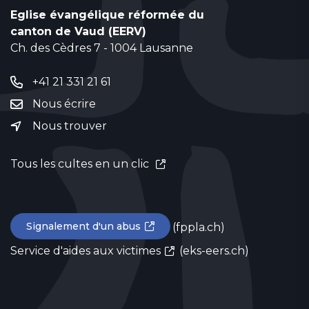
Eglise évangélique réformée du
canton de Vaud (EERV)
Ch. des Cèdres 7 - 1004 Lausanne
+41 21 331 21 61
Nous écrire
Nous trouver
Tous les cultes en un clic
Signalement d'un abus
(fppla.ch)
Service d'aides aux victimes
(eks-eers.ch)