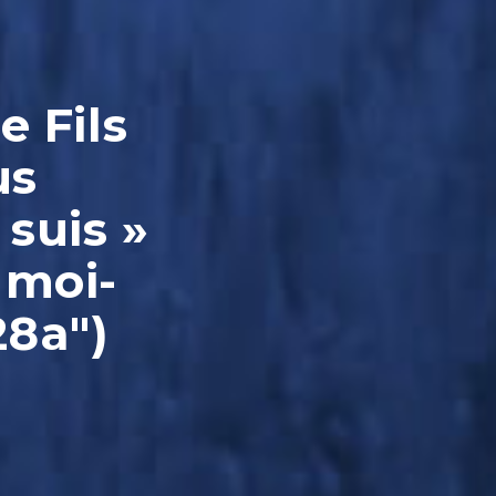
e Fils
us
 suis »
 moi-
28a")