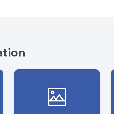
ation