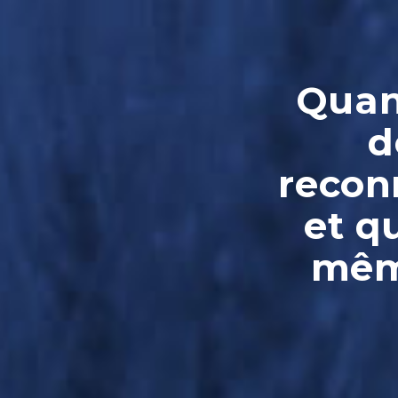
Quand
d
reconn
et q
même