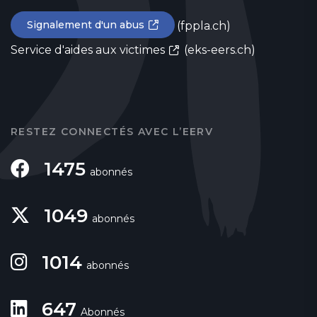
Signalement d'un abus
(fppla.ch)
Service d'aides aux victimes
(eks-eers.ch)
RESTEZ CONNECTÉS AVEC L’EERV
1475
abonnés
1049
abonnés
1014
abonnés
647
Abonnés