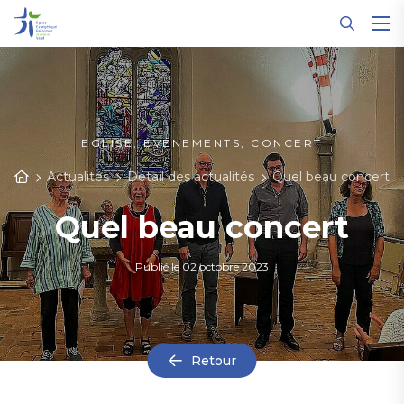
Panneau de gestion des cookies
EGLISE, ÉVÉNEMENTS, CONCERT
Actualités
Détail des actualités
Quel beau concert
Quel beau concert
Publié le
02 octobre 2023
Retour