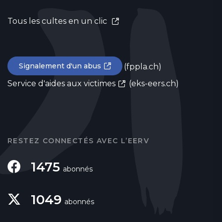
Tous les cultes en un clic
Signalement d'un abus
(fppla.ch)
Service d'aides aux victimes
(eks-eers.ch)
RESTEZ CONNECTÉS AVEC L’EERV
1475
abonnés
1049
abonnés