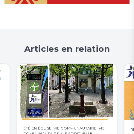
Articles en relation
ÉTÉ EN ÉGLISE
,
VIE COMMUNAUTAIRE
,
VIE
R
COMMUNAUTAIRE
,
VIE SPIRITUELLE