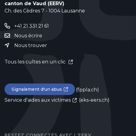
canton de Vaud (EERV)
Ch. des Cèdres 7 - 1004 Lausanne
+41 21 331 21 61
Nous écrire
Nous trouver
Tous les cultes en un clic
Signalement d'un abus
(fppla.ch)
Service d'aides aux victimes
(eks-eers.ch)
RESTEZ CONNECTÉS AVEC L’EERV