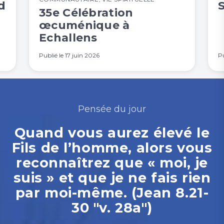
d
35e Célébration
œcuménique à
Echallens
Publié le
17 juin 2026
Pu
Pensée du jour
Quand vous aurez élevé le
Fils de l’homme, alors vous
reconnaîtrez que « moi, je
suis » et que je ne fais rien
par moi-même. (Jean 8.21-
30 "v. 28a")