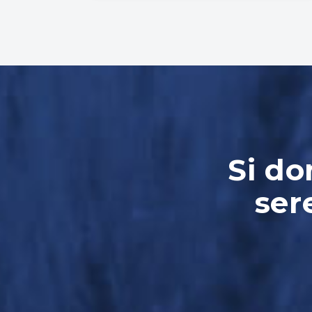
Si do
ser