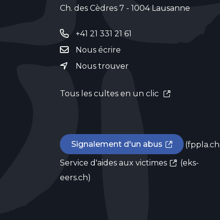
Ch. des Cèdres 7 - 1004 Lausanne
+41 21 331 21 61
Nous écrire
Nous trouver
Tous les cultes en un clic
Signalement d'un abus
(fppla.ch
Service d'aides aux victimes
(eks-
eers.ch)