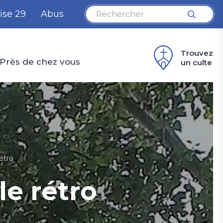
ise 29
Abus
Trouvez
Près de chez vous
un culte
étro
e rétro