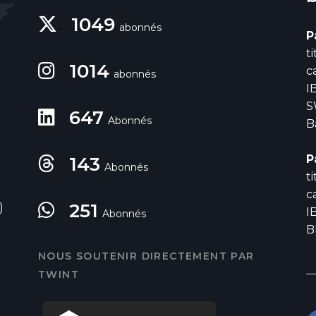
1049
abonnés
P
t
1014
c
abonnés
I
S
647
Abonnés
B
P
143
Abonnés
t
c
251
)
I
Abonnés
B
NOUS SOUTENIR DIRECTEMENT PAR
TWINT