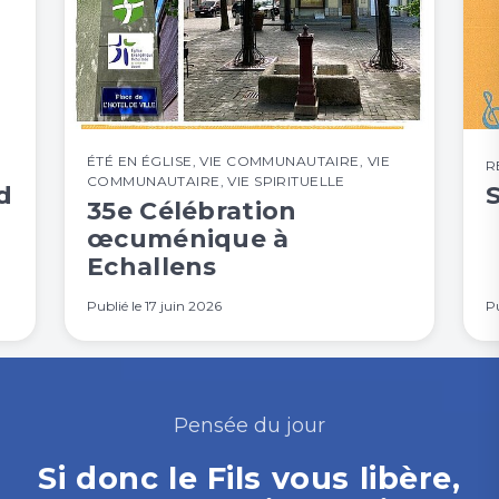
ÉTÉ EN ÉGLISE
,
VIE COMMUNAUTAIRE
,
VIE
R
COMMUNAUTAIRE
,
VIE SPIRITUELLE
d
35e Célébration
œcuménique à
Echallens
Publié le
17 juin 2026
Pu
Pensée du jour
Si donc le Fils vous libère,