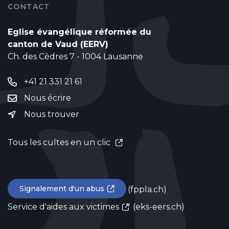
CONTACT
Eglise évangélique réformée du
canton de Vaud (EERV)
Ch. des Cèdres 7 - 1004 Lausanne
+41 21 331 21 61
Nous écrire
Nous trouver
Tous les cultes en un clic
Signalement d'un abus
(fppla.ch)
Service d'aides aux victimes
(eks-eers.ch)