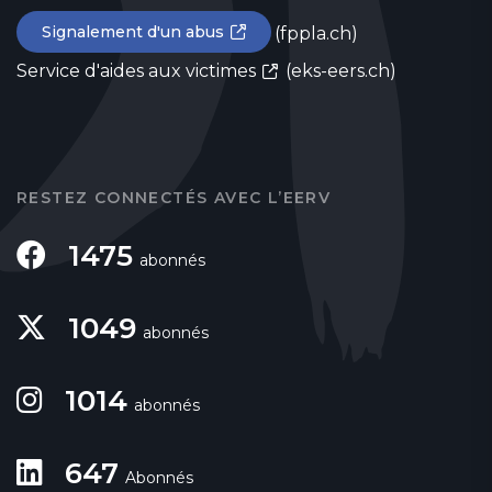
Signalement d'un abus
(fppla.ch)
Service d'aides aux victimes
(eks-eers.ch)
RESTEZ CONNECTÉS AVEC L’EERV
1475
abonnés
1049
abonnés
1014
abonnés
647
Abonnés