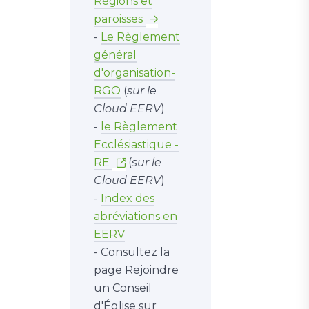
Régions et
paroisses
-
Le Règlement
général
d'organisation-
RGO
(
sur le
Cloud EERV
)
-
le Règlement
Ecclésiastique -
RE
(
sur le
Cloud EERV
)
-
Index des
abréviations en
EERV
- Consultez la
page Rejoindre
un Conseil
d'Église sur