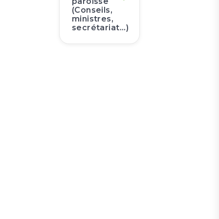
paroisse
(Conseils,
ministres,
secrétariat...)