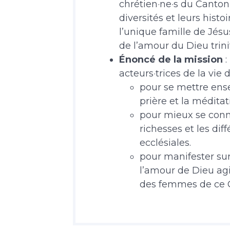
chrétien·ne·s du Canton
diversités et leurs hist
l’unique famille de Jés
de l’amour du Dieu trinit
Énoncé de la mission
:
acteurs·trices de la vie 
pour se mettre ense
prière et la méditat
pour mieux se conna
richesses et les di
ecclésiales.
pour manifester sur
l’amour de Dieu ag
des femmes de ce 