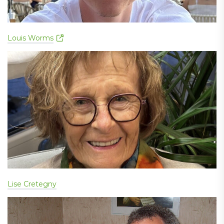
Louis Worms
Lise Cretegny