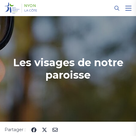
Panneau de gestion des cookies
NYON
LA CÔTE
Les visages de notre
paroisse
Partager :