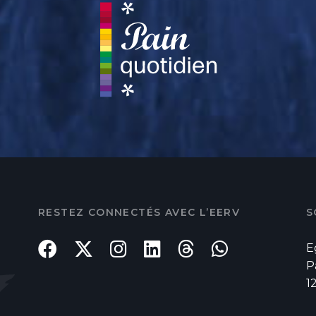
RESTEZ CONNECTÉS AVEC L’EERV
S
E
P
1