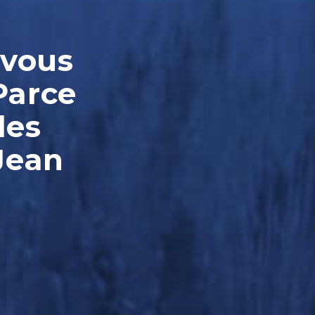
-vous
Parce
les
Jean