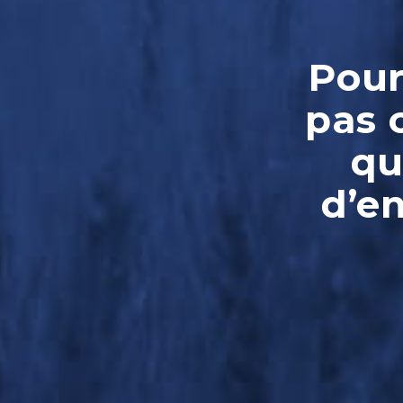
Pour
pas 
qu
d’e