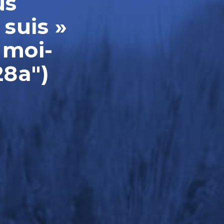
us
 suis »
 moi-
28a")