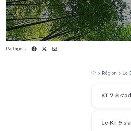
Partager :
Région
La 
KT 7-8 s'a
Le KT 9 s'