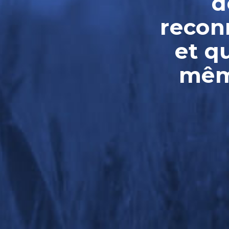
d
reconn
et q
même