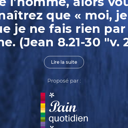
e l’homme, alors vo
aîtrez que « moi, je
ue je ne fais rien par
. (Jean 8.21-30 "v. 
Lire la suite
Proposé par :