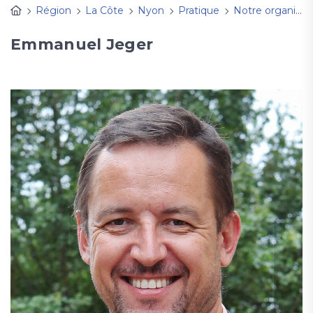
Région
La Côte
Nyon
Pratique
Notre organisation
Emmanuel Jeger