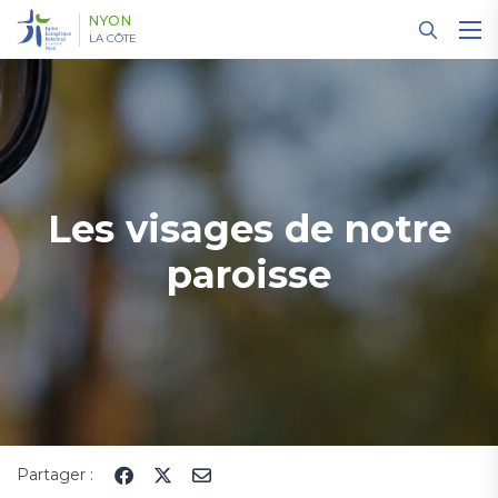
Panneau de gestion des cookies
NYON
LA CÔTE
Les visages de notre
paroisse
Partager :