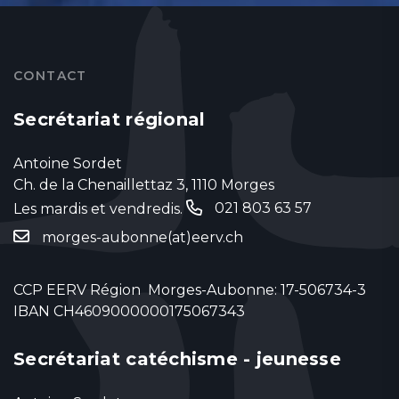
CONTACT
Secrétariat régional
Antoine Sordet
Ch. de la Chenaillettaz 3, 1110 Morges
021 803 63 57
Les mardis et vendredis.
‬
morges-aubonne(at)eerv.ch
CCP EERV Région Morges-Aubonne: 17-506734-3
IBAN CH4609000000175067343
Secrétariat catéchisme - jeunesse