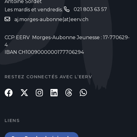
Antoine Sordet
021 803 63 57
Les mardis et vendredis.
‬
aj.morges-aubonne(at)eerv.ch
CCP EERV Morges-Aubonne Jeunesse : 17-770629-
4
IBAN CH1009000000177706294
RESTEZ CONNECTÉS AVEC L’EERV
LIENS