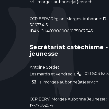
morges-aubonne(at)eerv.ch
CCP EERV Région Morges-Aubonne: 17-
506734-3
IBAN CH4609000000175067343
Secrétariat catéchisme -
jeunesse
Antoine Sordet
021 803 63 
Les mardis et vendredis.
aj.morges-aubonne(at)eerv.ch
CCP EERV Morges-Aubonne Jeunesse :
17-770629-4