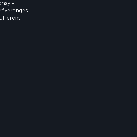
onay –
réverenges –
ullierens