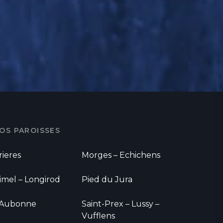
OS PAROISSES
rieres
Morges – Echichens
imel – Longirod
Pied du Jura
'Aubonne
Saint-Prex – Lussy –
Vufflens