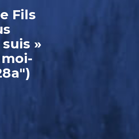
e Fils
us
 suis »
 moi-
28a")