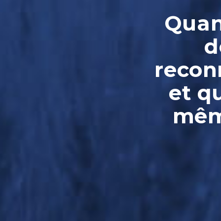
Quand
d
reconn
et q
même