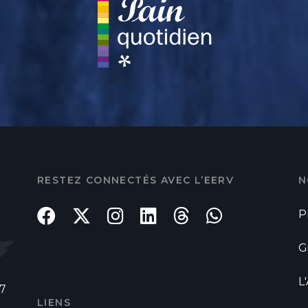
RESTEZ CONNECTÉS AVEC L’EERV
N
P
G
L
57
‬
LIENS