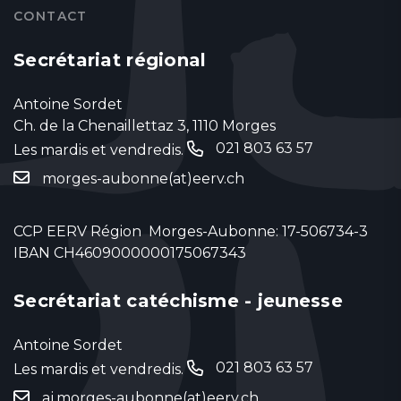
CONTACT
Secrétariat régional
Antoine Sordet
Ch. de la Chenaillettaz 3, 1110 Morges
021 803 63 57
Les mardis et vendredis.
‬
morges-aubonne(at)eerv.ch
CCP EERV Région Morges-Aubonne: 17-506734-3
IBAN CH4609000000175067343
Secrétariat catéchisme - jeunesse
Antoine Sordet
021 803 63 57
Les mardis et vendredis.
‬
aj.morges-aubonne(at)eerv.ch