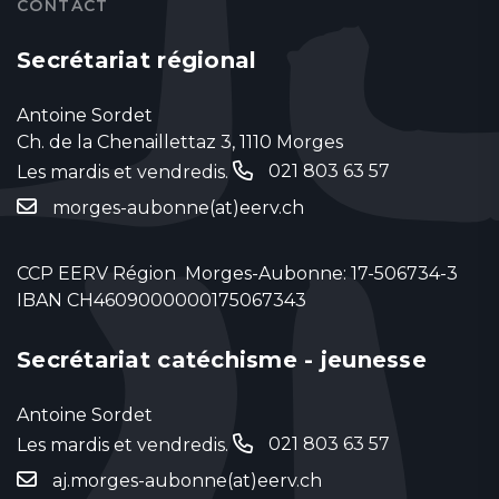
CONTACT
Secrétariat régional
Antoine Sordet
Ch. de la Chenaillettaz 3, 1110 Morges
021 803 63 57
Les mardis et vendredis.
‬
morges-aubonne(at)eerv.ch
CCP EERV Région Morges-Aubonne: 17-506734-3
IBAN CH4609000000175067343
Secrétariat catéchisme - jeunesse
Antoine Sordet
021 803 63 57
Les mardis et vendredis.
‬
aj.morges-aubonne(at)eerv.ch