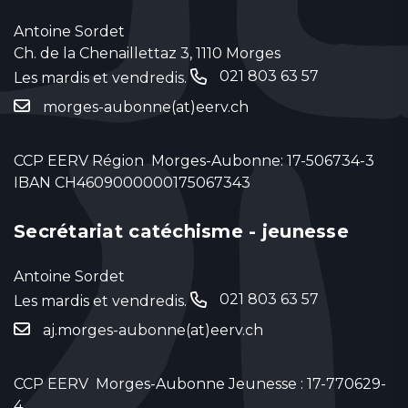
Antoine Sordet
Ch. de la Chenaillettaz 3, 1110 Morges
021 803 63 57
Les mardis et vendredis.
‬
morges-aubonne(at)eerv.ch
CCP EERV Région Morges-Aubonne: 17-506734-3
IBAN CH4609000000175067343
Secrétariat catéchisme - jeunesse
Antoine Sordet
021 803 63 57
Les mardis et vendredis.
‬
aj.morges-aubonne(at)eerv.ch
CCP EERV Morges-Aubonne Jeunesse : 17-770629-
4