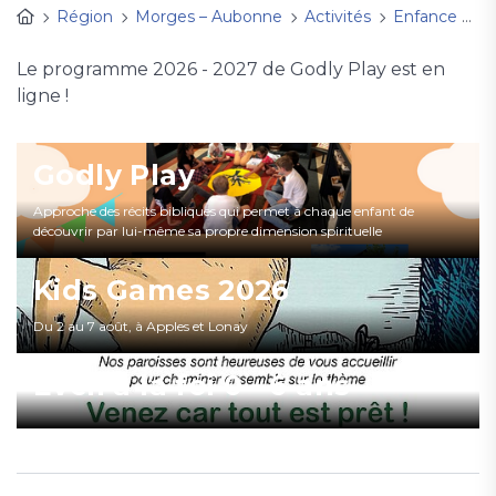
Région
Morges – Aubonne
Activités
Enfance et familleS 2026 - 2027
Le programme 2026 - 2027 de Godly Play est en
ligne !
Godly Play
Approche des récits bibliques qui permet à chaque enfant de
découvrir par lui-même sa propre dimension spirituelle
Kids Games 2026
Du 2 au 7 août, à Apples et Lonay
Eveil à la foi 0 - 6 ans