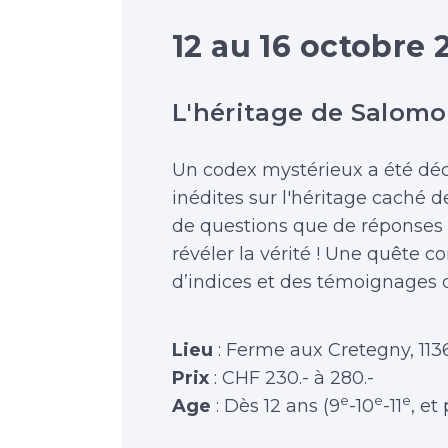
12 au 16 octobre 
L'héritage de Salom
Un codex mystérieux a été déc
inédites sur l'héritage caché 
de questions que de réponses e
révéler la vérité ! Une quête c
d’indices et des témoignages d
Lieu
: Ferme aux Cretegny, 11
Prix
: CHF 230.- à 280.-
e
e
e
Age
: Dès 12 ans (9
-10
-11
, et