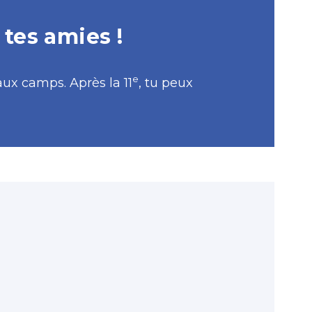
 tes amies !
e
aux camps. Après la 11
, tu peux