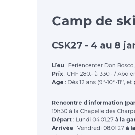
Camp de sk
CSK27 - 4 au 8 ja
Lieu
: Feriencenter Don Bosco
Prix
: CHF 280.- à 330.- / Abo e
e
e
e
Age
: Dès 12 ans (9
-10
-11
, et
Rencontre d'information (par
19h30 à la Chapelle des Charp
Départ
: Lundi 04.01.27
à la g
Arrivée
: Vendredi 08.01.27
à l