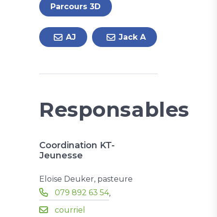
Parcours 3D
AJ
Jack A
Responsables
Coordination KT-
Jeunesse
Eloïse Deuker, pasteure
079 892 63 54
,
courriel