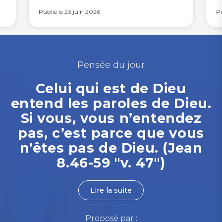
Publié le
23 juin 2026
Pu
Pensée du jour
Celui qui est de Dieu
entend les paroles de Dieu.
Si vous, vous n’entendez
pas, c’est parce que vous
n’êtes pas de Dieu. (Jean
8.46-59 "v. 47")
Lire la suite
Proposé par :