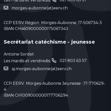
Les mardis et vendredis.
‬
morges-aubonne(at)eerv.ch
CCP EERV Région Morges-Aubonne: 17-506734-3
IBAN CH4609000000175067343
Secrétariat catéchisme - jeunesse
Antoine Sordet
021 803 63 57
Les mardis et vendredis.
‬
aj.morges-aubonne(at)eerv.ch
CCP EERV Morges-Aubonne Jeunesse : 17-770629-
4
IBAN CH1009000000177706294