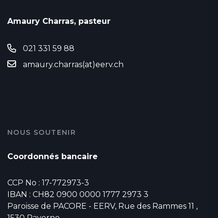
Amaury Charras, pasteur
021 331 59 88
amaury.charras(at)eerv.ch
NOUS SOUTENIR
Coordonnés bancaire
CCP No : 17-772973-3
IBAN : CH82 0900 0000 1777 2973 3
Paroisse de PACORE - EERV, Rue des Rammes 11 ,
1530 Payerne