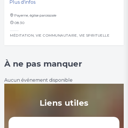
Plus d'infos
Plus
Payerne, église paroissiale
Pay
08:30
18:
MÉDITATION
,
VIE COMMUNAUTAIRE
,
VIE SPIRITUELLE
MÉD
À ne pas manquer
Aucun événement disponible
Liens utiles