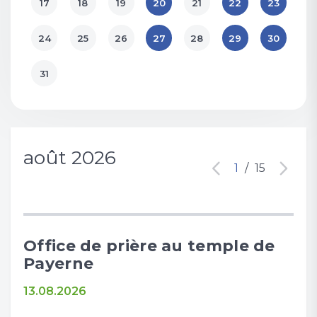
17
18
19
20
21
22
23
24
25
26
27
28
29
30
31
août 2026
1
/
15
Office de prière au temple de
Of
Payerne
Pa
13.08.2026
13.