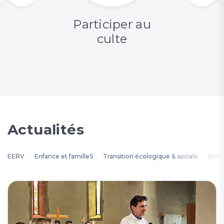
Participer au
culte
Actualités
EERV
Enfance et familleS
Transition écologique & sociale
Séni