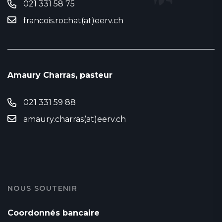
021 331 58 75
francois.rochat(at)eerv.ch
Amaury Charras, pasteur
021 331 59 88
amaury.charras(at)eerv.ch
NOUS SOUTENIR
Coordonnés bancaire