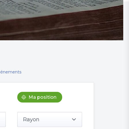
événements
Ma position
Rayon