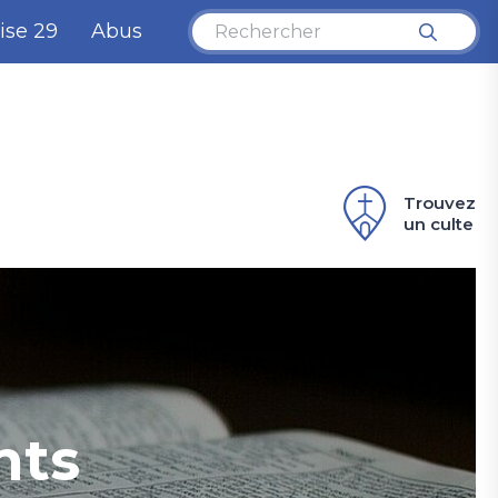
ise 29
Abus
Trouvez
un culte
nts