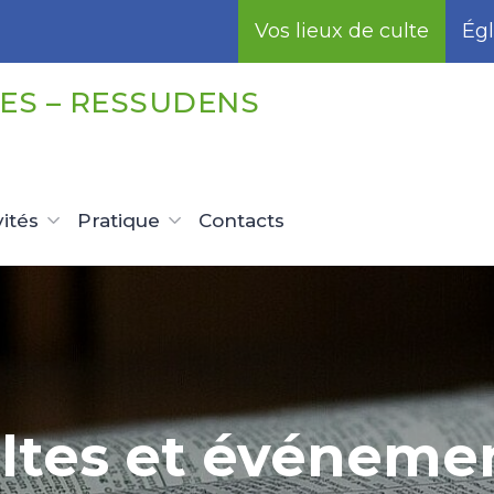
Vos lieux de culte
Égl
ES – RESSUDENS
vités
Pratique
Contacts
ltes et événeme