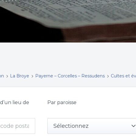
on
La Broye
Payerne – Corcelles – Ressudens
Cultes et 
 d’un lieu de
Par paroisse
Sélectionnez