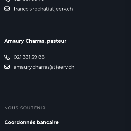
francois.rochat(at)eerv.ch
Amaury Charras, pasteur
021 331 59 88
amaury.charras(at)eerv.ch
NOUS SOUTENIR
Coordonnés bancaire