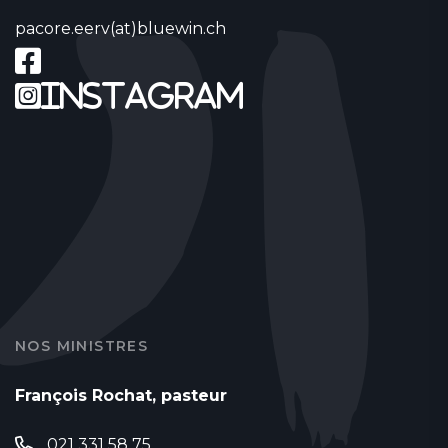
pacore.eerv(at)bluewin.ch
Instagram
NOS MINISTRES
François Rochat, pasteur
021 331 58 75