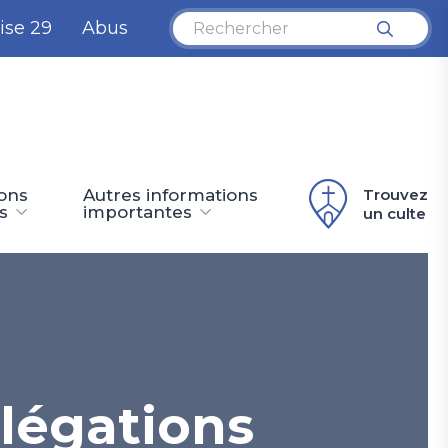
ise 29
Abus
ions
Autres informations
Trouvez
s
importantes
un culte
légations