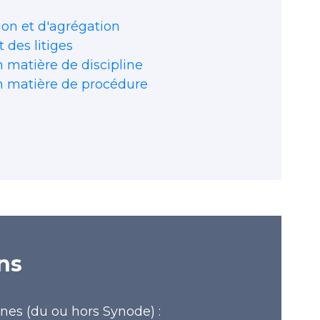
on et d'agrégation
des litiges
 matière de discipline
n matière de procédure
ns
es (du ou hors Synode) :