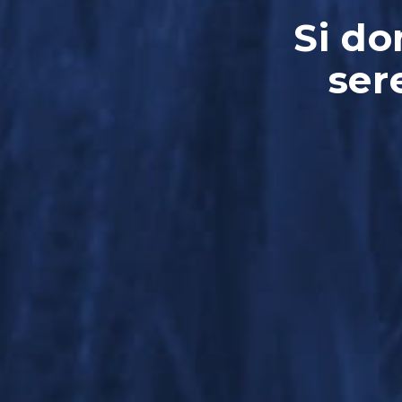
Si do
ser