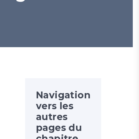
le Synode se compose-t-il ?
Autres commissions et délégation
Navigation
vers les
autres
pages du
chapitre