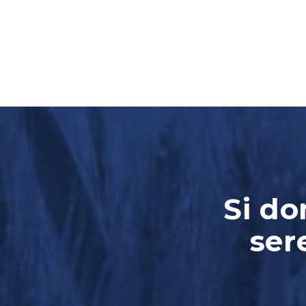
Si do
ser