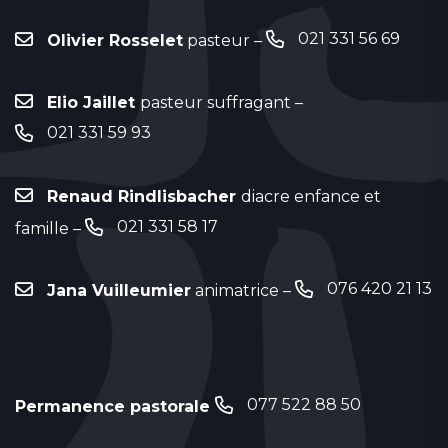
021 331 56 69
Olivier Rosselet
pasteur –
Elio Jaillet
pasteur suffragant –
021 331 59 93
Renaud Rindlisbacher
diacre enfance et
021 331 58 17
famille –
076 420 21 13
Jana Vuilleumier
animatrice –
077 522 88 50
Permanence pastorale