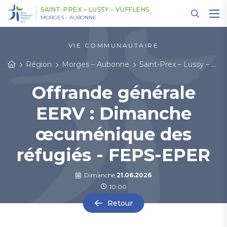
Panneau de gestion des cookies
SAINT-PREX – LUSSY – VUFFLENS
MORGES – AUBONNE
VIE COMMUNAUTAIRE
Région
Morges – Aubonne
Saint-Prex – Lussy – Vufflens
Offrande générale
EERV : Dimanche
œcuménique des
réfugiés - FEPS-EPER
Dimanche
21.06.2026
10:00
Retour