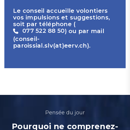
Le conseil accueille volontiers
vos impulsions et suggestions,
soit par téléphone (
077 522 88 50
) ou par mail
(
conseil-
paroissial.slv(at)eerv.ch
).
Pensée du jour
Pourquoi ne comprenez-