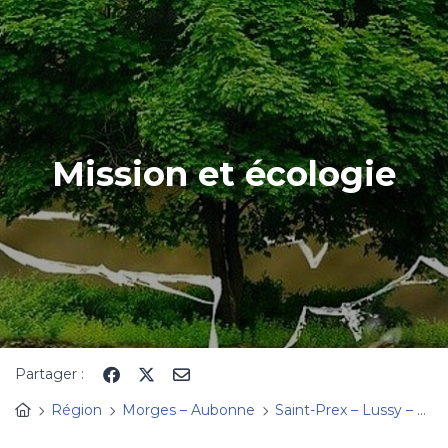
Panneau de gestion des cookies
Mission et écologie
Partager :
Région
Morges – Aubonne
Saint-Prex – Lussy – Vufflens