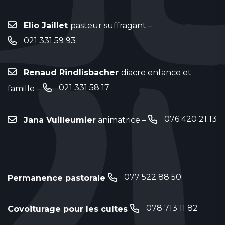
Elio Jaillet
pasteur suffragant –
021 331 59 93
Renaud Rindlisbacher
diacre enfance et
021 331 58 17
famille –
076 420 21 13
Jana Vuilleumier
animatrice –
077 522 88 50
Permanence pastorale
078 713 11 82
Covoiturage pour les cultes