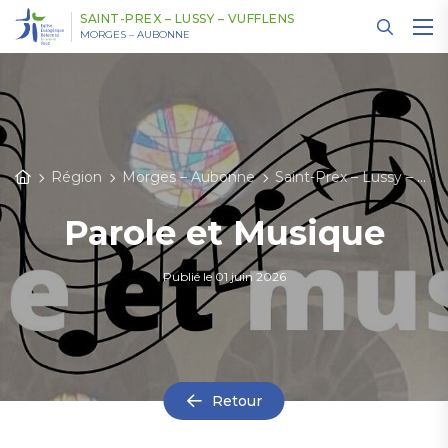
Panneau de gestion des cookies
SAINT-PREX – LUSSY – VUFFLENS
MORGES – AUBONNE
Région
Morges – Aubonne
Saint-Prex – Lussy – Vufflens
Parole et Musique
Publié le
01 juin 2026
Retour