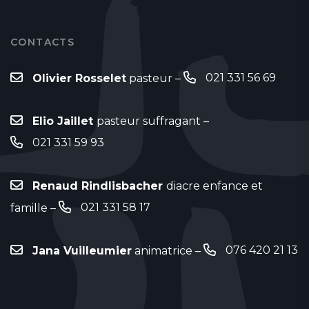
CONTACTS
021 331 56 69
Olivier Rosselet
pasteur –
Elio Jaillet
pasteur suffragant –
021 331 59 93
Renaud Rindlisbacher
diacre enfance et
021 331 58 17
famille –
076 420 21 13
Jana Vuilleumier
animatrice –