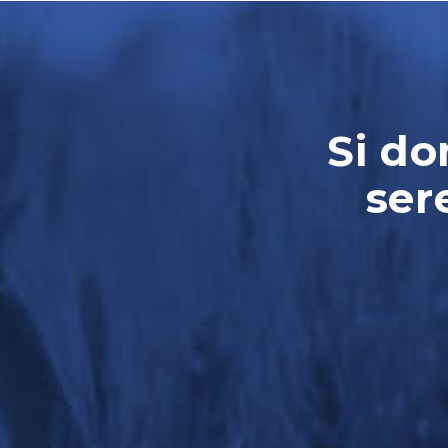
Si do
ser