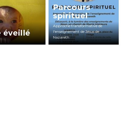
Parcours
spirituel
Approche transformative de
 éveillé
l'enseignement de Jésus de
Nazareth